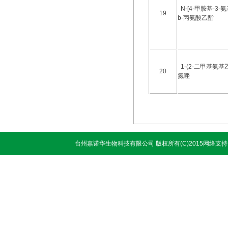
N-[4-甲胺基-3-
19
b-丙氨酸乙酯
1-(2-二甲基氨基乙
20
氮唑
台州嘉诺华生物科技有限公司
版权所有(C)2015网络支