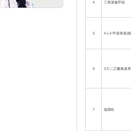
4
三苯基氯甲烷
5
4-(-3-甲基苯基
6
3,5-二乙酰氧基
7
巯嘌呤