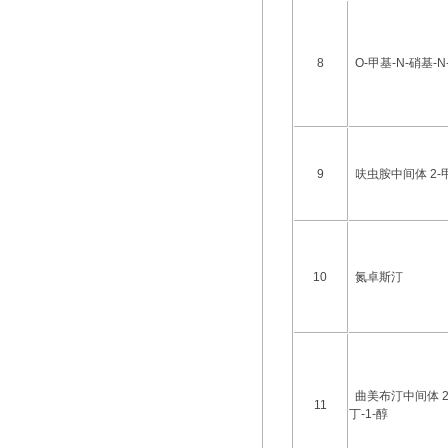
8
O-甲基-N-硝基-
9
呋虫胺中间体 2-
10
氮卓斯汀
曲美布汀中间体 2
11
丁-1-醇