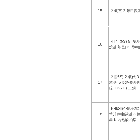
15
2-氨基-3-苯甲
4-[4-[(5S)-5-
16
烷基]苯基]-3-吗
2-[[(5S)-2-氧代-
17
苯基]-5-噁唑烷基]
哚-1,3(2H)-二酮
N-[[2-[[(4-氰基
18
苯并咪唑]羰基]3-
基-b-丙氨酸乙酯