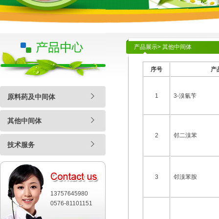
产品展示> 其他中间体
序号
产
1
3-溴氰苄
原料药及中间体
其他中间体
2
邻二溴苯
技术服务
3
邻溴苯胺
13757645980
0576-81101151